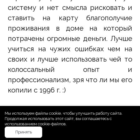
систему и нет смысла рисковать и
ставить на карту благополучие
проживания в доме на который
потрачены огромные деньги. Лучше
учиться на чужих ошибках чем на
своих и лучше использовать чей то
колоссальный опыт и
профессионализм, зря что ли мы его
копили с 1996 г. :)
Окулов Олег
Мы используем файлы cookie, чтобы улучшить работу сайта.
Продолжая использовать этот сайт, вы соглашаетесь с
Совладелец компании PIPEMAN
использованием cookie-файлов.
Принять